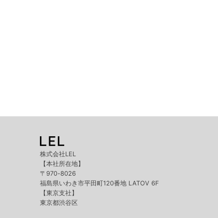
株式会社LEL
【本社所在地】
〒970-8026
福島県いわき市平田町120番地 LATOV 6F
【東京支社】
東京都渋谷区