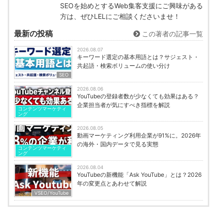
SEOを始めとするWeb集客支援にご興味がある
方は、ぜひLELにご相談くださいませ！
最新の投稿
この著者の記事一覧
2026.08.07
キーワード選定の基本用語とは？サジェスト・
共起語・検索ボリュームの使い分け
SEO
2026.08.06
YouTubeの登録者数が少なくても効果はある？
企業担当者が気にすべき指標を解説
コンテンツマーケティ
ング
2026.08.05
動画マーケティング利用企業が91%に。2026年
の海外・国内データで見る実態
コンテンツマーケティ
ング
2026.08.04
YouTubeの新機能「Ask YouTube」とは？2026
年の変更点とあわせて解説
VSEO/YouTube