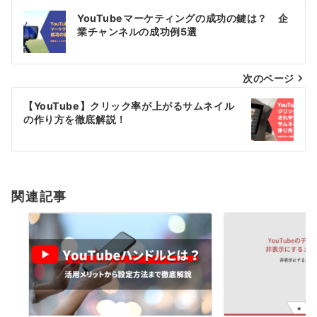
投
YouTubeマーケティングの成功の鍵は？ 企
稿
業チャンネルの成功例5選
ナ
次のページ
ビ
ゲ
【YouTube】クリック率が上がるサムネイル
の作り方を徹底解説！
ー
シ
ョ
関連記事
ン